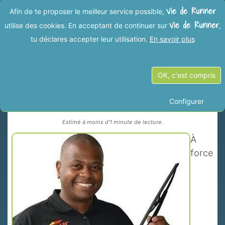
Vie de Runner
Afin de te proposer le meilleur service possible,
Vie de Runner
utilise des cookies. En acceptant de continuer sur
,
tu déclares accepter leur utilisation.
En savoir plus
Précédent
Suivant
OK, c'est compris
Carglass® remplace!
Configurer
Estimé à moins d'1 minute de lecture.
À
force