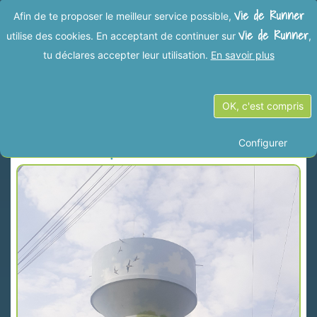
Vie de Runner
Afin de te proposer le meilleur service possible,
Vie de Runner
utilise des cookies. En acceptant de continuer sur
,
tu déclares accepter leur utilisation.
En savoir plus
Les dernières Vies de Runner
OK, c'est compris
Descendre pour mieux remonter ⬇️⏫
Configurer