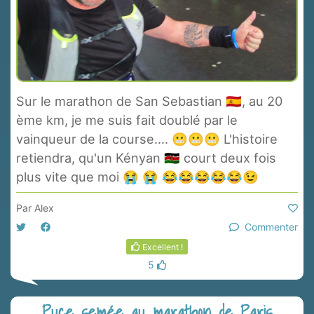
Sur le marathon de San Sebastian 🇪🇸, au 20
ème km, je me suis fait doublé par le
vainqueur de la course.... 😬😬😬 L'histoire
retiendra, qu'un Kényan 🇰🇪 court deux fois
plus vite que moi 😭 😭 😂😂😂😂😂😉
Par
Alex
Commenter
Excellent !
5
Puce semée au marathon de Paris