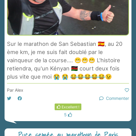
Sur le marathon de San Sebastian 🇪🇸, au 20
ème km, je me suis fait doublé par le
vainqueur de la course.... 😬😬😬 L'histoire
retiendra, qu'un Kényan 🇰🇪 court deux fois
plus vite que moi 😭 😭 😂😂😂😂😂😉
Par
Alex
Commenter
Excellent !
5
Puce semée au marathon de Paris