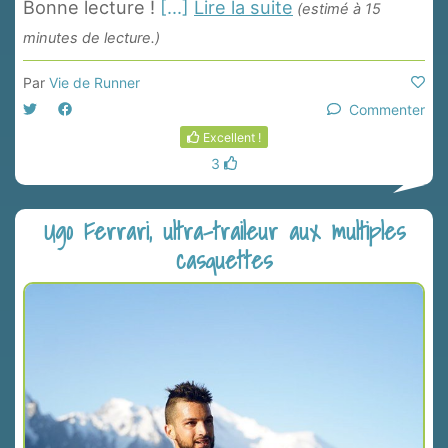
Bonne lecture !
[...]
Lire la suite
(estimé à 15
minutes de lecture.)
Par
Vie de Runner
Commenter
Excellent !
3
Ugo Ferrari, ultra-traileur aux multiples
casquettes