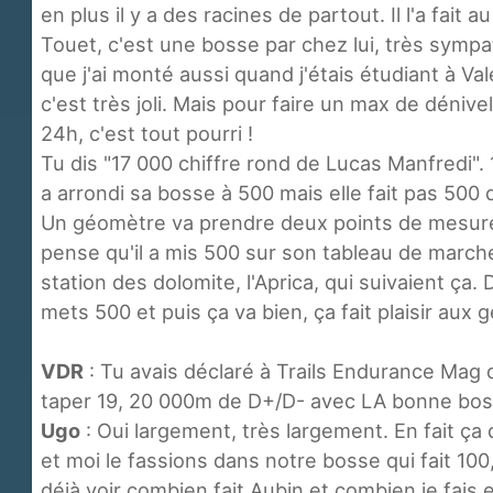
en plus il y a des racines de partout. Il l'a fait a
Touet, c'est une bosse par chez lui, très sympa
que j'ai monté aussi quand j'étais étudiant à Va
c'est très joli. Mais pour faire un max de dénive
24h, c'est tout pourri !
Tu dis "17 000 chiffre rond de Lucas Manfredi". 1
a arrondi sa bosse à 500 mais elle fait pas 50
Un géomètre va prendre deux points de mesure, a
pense qu'il a mis 500 sur son tableau de marche
station des dolomite, l'Aprica, qui suivaient ça.
mets 500 et puis ça va bien, ça fait plaisir aux 
VDR
: Tu avais déclaré à Trails Endurance Mag
taper 19, 20 000m de D+/D- avec LA bonne bos
Ugo
: Oui largement, très largement. En fait ça 
et moi le fassions dans notre bosse qui fait 100
déjà voir combien fait Aubin et combien je fais e