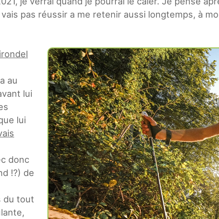
2021, je verrai quand je pourrai le caler. Je pense a
vais pas réussir a me retenir aussi longtemps, à mon
irondel
 a au
vant lui
des
que lui
vais
vec donc
nd !?) de
s du tout
lante,