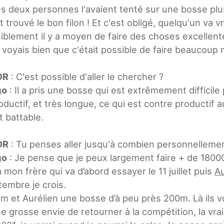
s deux personnes l'avaient tenté sur une bosse plus 
t trouvé le bon filon ! Et c'est obligé, quelqu'un va 
siblement il y a moyen de faire des choses excellent
 voyais bien que c'était possible de faire beaucoup mie
DR
: C'est possible d'aller le chercher ?
go
: Il a pris une bosse qui est extrêmement difficile 
oductif, et très longue, ce qui est contre productif a
t battable.
DR
: Tu penses aller jusqu'à combien personnelleme
go
: Je pense que je peux largement faire + de 18000. 
a mon frère qui va d’abord essayer le 11 juillet puis
Au
embre je crois.
0m et Aurélien une bosse d’à peu près 200m. Là ils v
e grosse envie de retourner à la compétition, la vraie