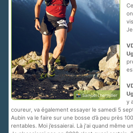
Ce
on
vi
Je
V
U
pr
es
V
U
📸
Samuel Lhermillier
y 
coureur, va également essayer le samedi 5 sept
Aubin va le faire sur une bosse d’à peu près 10
rentables. Moi j’essaierai. Là j'ai quand même un