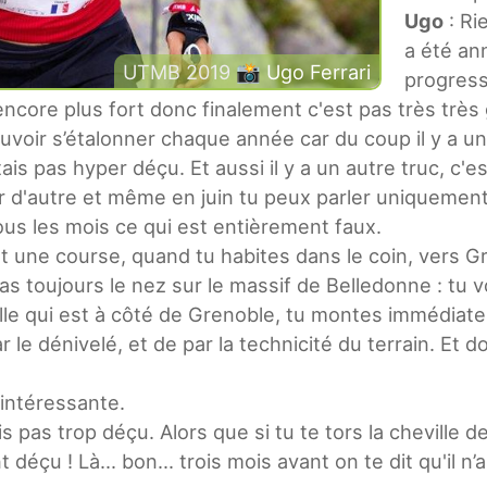
Ugo
: Rie
a été ann
UTMB 2019 📸
Ugo Ferrari
progress
 encore plus fort donc finalement c'est pas très très
voir s’étalonner chaque année car du coup il y a un
ais pas hyper déçu. Et aussi il y a un autre truc, c'
iser d'autre et même en juin tu peux parler uniqueme
ous les mois ce qui est entièrement faux.
st une course, quand tu habites dans le coin, ver
 as toujours le nez sur le massif de Belledonne : tu
Vizille qui est à côté de Grenoble, tu montes immédi
ar le dénivelé, et de par la technicité du terrain. Et 
 intéressante.
s pas trop déçu. Alors que si tu te tors la cheville 
éçu ! Là... bon... trois mois avant on te dit qu'il n’a