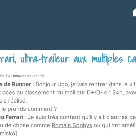
ari, ultra-traileur aux multiples c
mé à 47 minutes de lecture.
e de Runner
: Bonjour Ugo, je vais rentrer dans le vi
places au classement du meilleur D+/D- en 24h, ave
ais réalisé.
 le prends comment ?
o Ferrari
: Je suis très content qu'il y ait d'autres p
u de chose comme
Romain Sophys
ou qui ont amél
misko
].