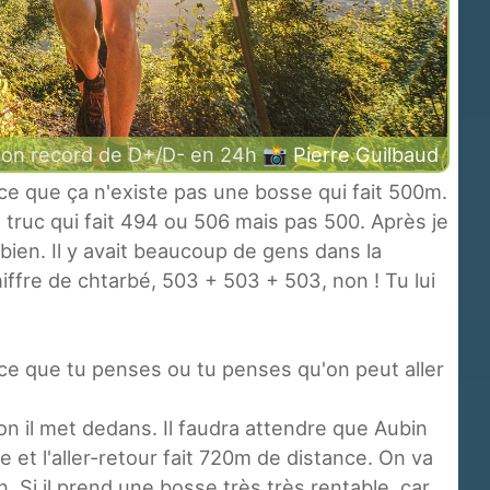
on record de D+/D- en 24h 📸
Pierre Guilbaud
ce que ça n'existe pas une bosse qui fait 500m.
 truc qui fait 494 ou 506 mais pas 500. Après je
bien. Il y avait beaucoup de gens dans la
hiffre de chtarbé, 503 + 503 + 503, non ! Tu lui
 ce que tu penses ou tu penses qu'on peut aller
ion il met dedans. Il faudra attendre que Aubin
 et l'aller-retour fait 720m de distance. On va
n. Si il prend une bosse très très rentable, car