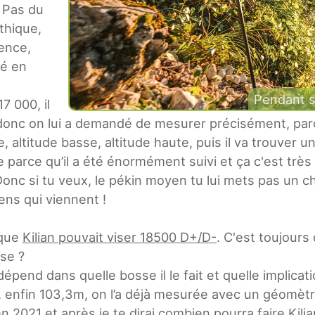
u Pas du
thique,
lence,
lé en
Pendant s
7 000, il
0 donc on lui a demandé de mesurer précisément, par
ltitude basse, altitude haute, puis il va trouver un
 parce qu’il a été énormément suivi et ça c'est très 
 Donc si tu veux, le pékin moyen tu lui mets pas un c
gens qui viennent !
 que
Kilian pouvait viser 18500 D+/D-
. C'est toujours
se ?
dépend dans quelle bosse il le fait et quelle implicat
, enfin 103,3m, on l’a déjà mesurée avec un géomètre
n 2021 et après je te dirai combien pourra faire Kilia