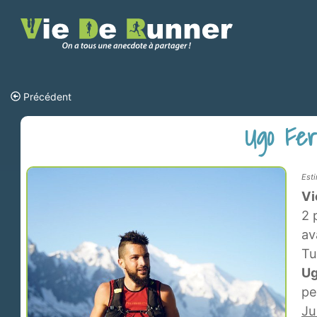
Précédent
Ugo Ferr
Esti
Vi
2 
av
Tu
Ug
pe
Ju