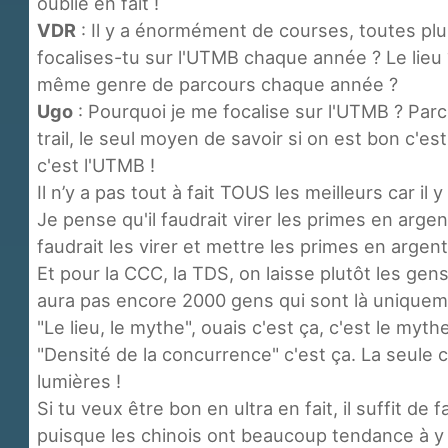
oublié en fait !
VDR
: Il y a énormément de courses, toutes plus
focalises-tu sur l'UTMB chaque année ? Le lieu 
même genre de parcours chaque année ?
Ugo
: Pourquoi je me focalise sur l'UTMB ? Parce 
trail, le seul moyen de savoir si on est bon c'est 
c'est l'UTMB !
Il n’y a pas tout à fait TOUS les meilleurs car i
Je pense qu'il faudrait virer les primes en arge
faudrait les virer et mettre les primes en argen
Et pour la CCC, la TDS, on laisse plutôt les gens
aura pas encore 2000 gens qui sont là uniquemen
"Le lieu, le mythe", ouais c'est ça, c'est le mythe
"Densité de la concurrence" c'est ça. La seule 
lumières !
Si tu veux être bon en ultra en fait, il suffit de f
puisque les chinois ont beaucoup tendance à y v