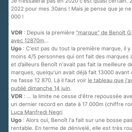
Je n’essaierai pas en 2020 c'est quasi certain. 
2022 pour mes 30ans ! Mais je pense que je ne 
000 !
VDR
: Depuis la première
"marque" de Benoît G
avec 12870m
...
Ugo
: C'est pas du tout la première marque, il y
moins 4/5 personnes qui ont fait des marques a
et d’ailleurs Benoît n'avait pas fait la meilleure 
marques, quelqu'un avait déjà fait 13000 avant 
ne fasse 12 870. Là il faut voir
le tableau que j'a
publié dimanche 14 juin
.
VDR
: ... la limite ne cesse d'être repoussée a
un dernier record en date à 17 000m (chiffre ro
Luca Manfredi Negri
Ugo
: Alors oui, Benoît l'a fait sur une bosse pa
rentable. En terme de dénivelé, elle est très rou