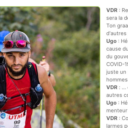
VDR
: Re
sera la d
Ton graa
d'autres
Ugo
: Hé 
cause du
du gouve
COVID-19
juste un 
hommes q
VDR
: ..
autres c
Ugo
: Hé 
menteur 
VDR
: Co
larmes p