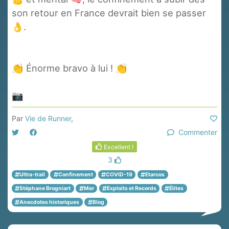
son retour en France devrait bien se passer
👌.
👏 Énorme bravo à lui ! 👏
📷
Projet Etarcos
Par
Vie de Runner
,
Commenter
Excellent !
3
Ultra-trail
Confinement
COVID-19
Etarcos
Stéphane Brogniart
Mer
Exploits et Records
Élites
Anecdotes historiques
Blog