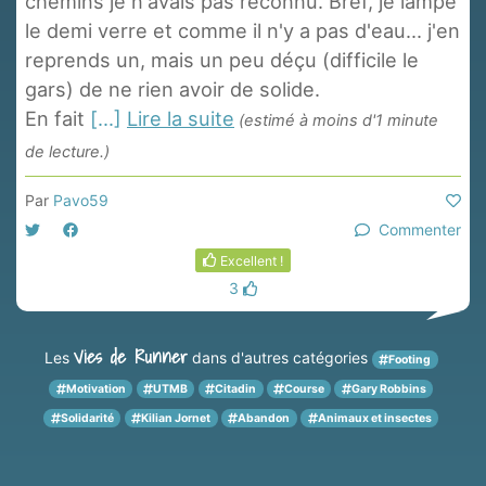
chemins je n'avais pas reconnu. Bref, je lampe
le demi verre et comme il n'y a pas d'eau... j'en
reprends un, mais un peu déçu (difficile le
gars) de ne rien avoir de solide.
En fait
[...]
Lire la suite
(estimé à moins d'1 minute
de lecture.)
Par
Pavo59
Commenter
Excellent !
3
Vies de Runner
Les
dans d'autres catégories
Footing
Motivation
UTMB
Citadin
Course
Gary Robbins
Solidarité
Kilian Jornet
Abandon
Animaux et insectes