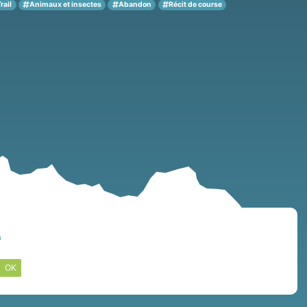
rail
Animaux et insectes
Abandon
Récit de course
OK