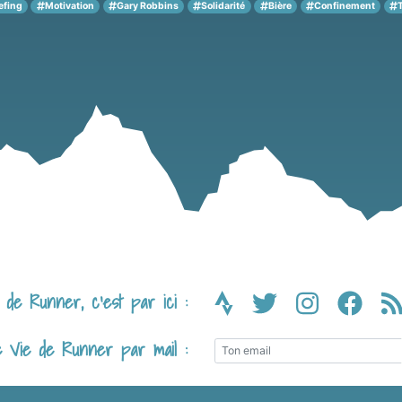
efing
Motivation
Gary Robbins
Solidarité
Bière
Confinement
T
de Runner, c’est par ici :
e Vie de Runner par mail :