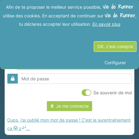
Vie de Runner
Afin de te proposer le meilleur service possible,
Vie de Runner
utilise des cookies. En acceptant de continuer sur
,
tu déclares accepter leur utilisation.
En savoir plus
Me connecter
OK, c'est compris
Configurer
Se souvenir de moi
Je me connecte
Oups, j'ai oublié mon mot de passe ! C'est le surentraînement
z
z
ça
z
...