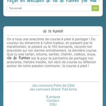
Reçois les anecdotes de Vie de Runner par mail :
OK
VIE DE RUNNER
On a tous une anecdote de course à pied à partager ! Du
coureur du dimanche à l'ultra-traileur, en passant par le
marathonien, le pistard ou le 100 bornards, raconte ton
anecdote sur ton dernier entraînement, ta dernière course.
Que tu sois tartan, bitume, sentier, chemin, cailloux, boue,
Vie de Runner
est là pour te permettre de partager ton
anecdote, histoire insolite, ton récit de course ou réflexion
autour de notre passion commune : la course à pied !
Jeu concours Point de Côté
Jeu concours Grand Trail Extra
À propos
Contact
CGU