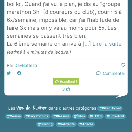
bol lol. Quand j'ai vu le plan, je dis au "groupe
marathon 3h" (8 coureurs du club), courir 5 à
6x/semaine, impossible, car j'ai l'habitude de
faire 3x mais on y va au moins pour 5x. Les
semaines se passent très bien.
La 6ième semaine on arrive à
[...]
Lire la suite
(estimé à 4 minutes de lecture.)
Par
DavBattesti
Commenter
Excellent !
3
Vies de Runner
Les
dans d'autres catégories
Kilian Jornet
Course
Gary Robbins
Blessure
Élites
UTMB
Ultra-trail
Briefing
Solidarité
Arrivée