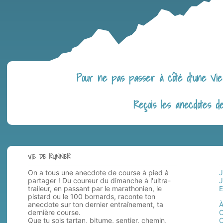
Pour ne pas passer à côté d’une Vie 
Reçois les anecdotes d
VIE DE RUNNER
On a tous une anecdote de course à pied à
J
partager ! Du coureur du dimanche à l'ultra-
J
traileur, en passant par le marathonien, le
E
pistard ou le 100 bornards, raconte ton
anecdote sur ton dernier entraînement, ta
À
dernière course.
C
Que tu sois tartan, bitume, sentier, chemin,