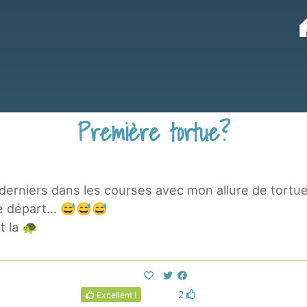
Première tortue?
derniers dans les courses avec mon allure de tortue,
 le départ... 😅😅😅
t la 🐢
2
Excellent !