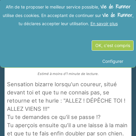
Vie de Runner
Afin de te proposer le meilleur service possible,
Vie de Runner
utilise des cookies. En acceptant de continuer sur
,
tu déclares accepter leur utilisation.
En savoir plus
Précédent
Suivant
OK, c'est compris
Il a du rappel ce coureur
Configurer
Estimé à moins d'1 minute de lecture.
Sensation bizarre lorsqu'un coureur, situé
devant toi et que tu ne connais pas, se
retourne et te hurle : "ALLEZ ! DÉPÊCHE TOI !
ALLEZ VIENS !!!"
Tu te demandes ce qu'il se passe ⁉️
Tu aperçois ensuite qu'il a une laisse à la main
et que tu te fais enfin doubler par son chien.